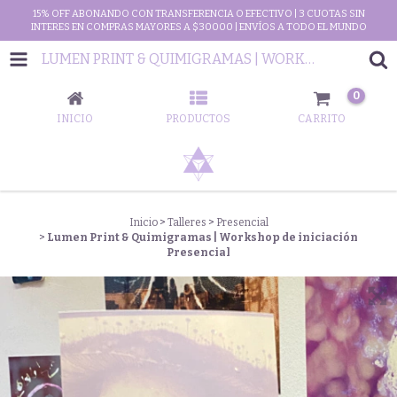
15% OFF ABONANDO CON TRANSFERENCIA O EFECTIVO | 3 CUOTAS SIN
INTERES EN COMPRAS MAYORES A $30000 | ENVÍOS A TODO EL MUNDO
LUMEN PRINT & QUIMIGRAMAS | WORKSHOP DE INICIACIÓN PRESENCIAL
0
INICIO
PRODUCTOS
CARRITO
Inicio
>
Talleres
>
Presencial
>
Lumen Print & Quimigramas | Workshop de iniciación
Presencial