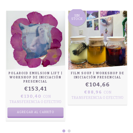
SIN
STOCK
POLAROID EMULSION LIFT |
FILM SOUP | WORKSHOP DE
E
WORKSHOP DE INICIACIÓN
INICIACIÓN PRESENCIAL
PRESENCIAL
€104,66
€153,41
€88,96
CON
€130,40
CON
TRANSFERENCIA O EFECTIVO
TRANSFERENCIA O EFECTIVO