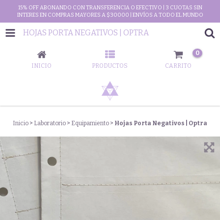
15% OFF ABONANDO CON TRANSFERENCIA O EFECTIVO | 3 CUOTAS SIN
INTERES EN COMPRAS MAYORES A $30000 | ENVÍOS A TODO EL MUNDO
HOJAS PORTA NEGATIVOS | OPTRA
0
INICIO
PRODUCTOS
CARRITO
Inicio
>
Laboratorio
>
Equipamiento
>
Hojas Porta Negativos | Optra