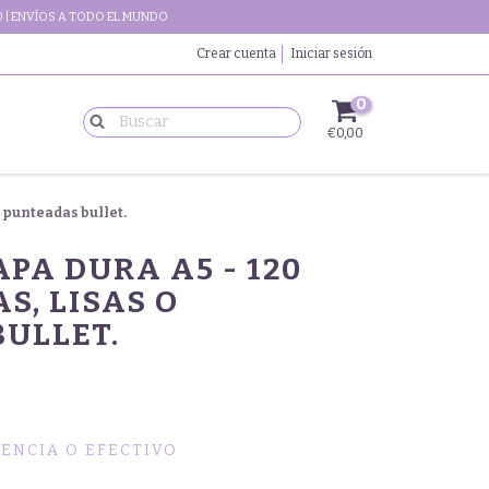
 | ENVÍOS A TODO EL MUNDO
Crear cuenta
Iniciar sesión
0
€0,00
o punteadas bullet.
PA DURA A5 - 120
S, LISAS O
ULLET.
ENCIA O EFECTIVO