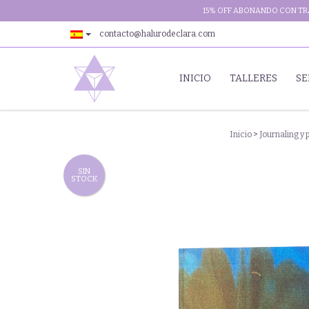
15% OFF ABONANDO CON TRA
contacto@halurodeclara.com
INICIO
TALLERES
SE
Inicio
>
Journaling y 
SIN
STOCK