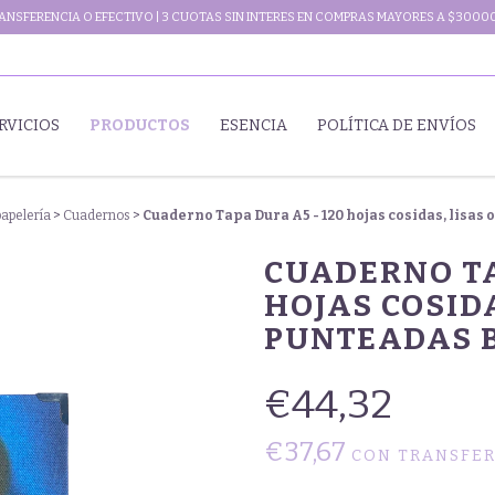
NSFERENCIA O EFECTIVO | 3 CUOTAS SIN INTERES EN COMPRAS MAYORES A $30000
RVICIOS
PRODUCTOS
ESENCIA
POLÍTICA DE ENVÍOS
papelería
>
Cuadernos
>
Cuaderno Tapa Dura A5 - 120 hojas cosidas, lisas 
CUADERNO TA
HOJAS COSIDA
PUNTEADAS B
€44,32
€37,67
CON
TRANSFER