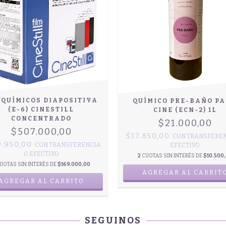
 QUÍMICOS DIAPOSITIVA
QUÍMICO PRE-BAÑO P
(E-6) CINESTILL
CINE (ECN-2) 1L
CONCENTRADO
$21.000,00
$507.000,00
$17.850,00
CON
TRANSFEREN
0.950,00
CON
TRANSFERENCIA
EFECTIVO
O EFECTIVO
2
CUOTAS SIN INTERÉS DE
$10.500
UOTAS SIN INTERÉS DE
$169.000,00
SEGUINOS