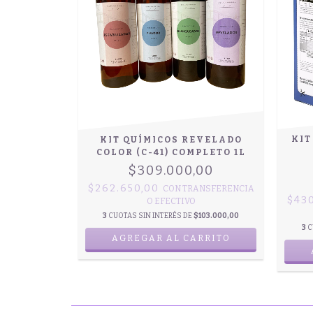
KIT
KIT QUÍMICOS REVELADO
COLOR (C-41) COMPLETO 1L
$309.000,00
$262.650,00
CON
TRANSFERENCIA
$43
O EFECTIVO
3
CUOTAS SIN INTERÉS DE
$103.000,00
3
C
AGREGAR AL CARRITO