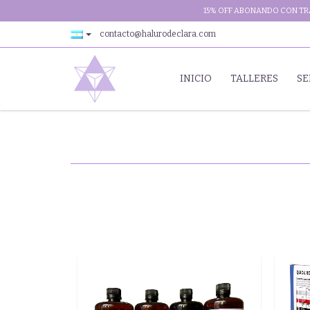
15% OFF ABONANDO CON TRA
contacto@halurodeclara.com
INICIO
TALLERES
SE