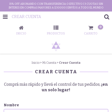
15% OFF ABONANDO CON TRANSFERENCIA O EFECTIVO | 3 CUOTAS SIN
INTERES EN COMPRAS MAYORES A $30000 | ENVÍOS A TODO EL MUNDO
CREAR CUENTA
0
INICIO
PRODUCTOS
CARRITO
Inicio
>
Mi Cuenta
>
Crear Cuenta
CREAR CUENTA
Comprá más rápido y llevá el control de tus pedidos,
¡en
un solo lugar!
Nombre